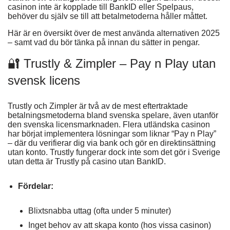
casinon inte är kopplade till BankID eller Spelpaus,
behöver du själv se till att betalmetoderna håller måttet.
Här är en översikt över de mest använda alternativen 2025
– samt vad du bör tänka på innan du sätter in pengar.
🔐 Trustly & Zimpler – Pay n Play utan
svensk licens
Trustly och Zimpler är två av de mest eftertraktade
betalningsmetoderna bland svenska spelare, även utanför
den svenska licensmarknaden. Flera utländska casinon
har börjat implementera lösningar som liknar “Pay n Play”
– där du verifierar dig via bank och gör en direktinsättning
utan konto. Trustly fungerar dock inte som det gör i Sverige
utan detta är Trustly på casino utan BankID.
Fördelar:
Blixtsnabba uttag (ofta under 5 minuter)
Inget behov av att skapa konto (hos vissa casinon)