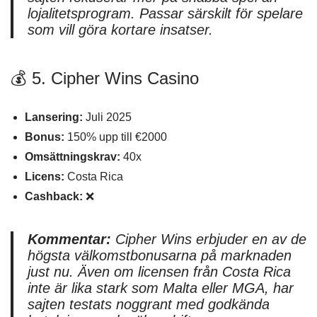
lojalitetsprogram. Passar särskilt för spelare
som vill göra kortare insatser.
💰 5. Cipher Wins Casino
Lansering:
Juli 2025
Bonus:
150% upp till €2000
Omsättningskrav:
40x
Licens:
Costa Rica
Cashback:
❌
Kommentar:
Cipher Wins erbjuder en av de
högsta välkomstbonusarna på marknaden
just nu. Även om licensen från Costa Rica
inte är lika stark som Malta eller MGA, har
sajten testats noggrant med godkända