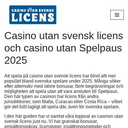
Skip
to
content
Casino utan svensk licens
och casino utan Spelpaus
2025
Att spela på casino utan svensk licens har blivit allt mer
populärt bland svenska spelare under 2025. Många söker
efter alternativ med större bonusar, färre begränsningar och
möjligheten att spela utan att vara ansluten till Spelpaus.
Den här typen av casinon har licens från andra
jurisdiktioner, som Malta, Curacao eller Costa Rica – vilket
gör det fullt lagligt att spela där, även för svenska spelare.
I den här guiden har vi samlat våra toppval av casinon utan
svensk licens just nu. Vi har granskat bonusar,
omsättningskrav, licenstyper, insättningsmetoder och