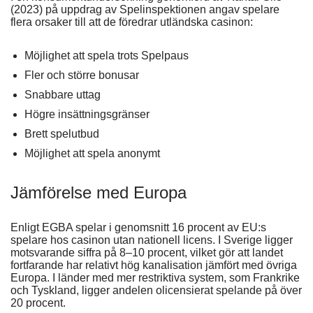
(2023) på uppdrag av Spelinspektionen angav spelare
flera orsaker till att de föredrar utländska casinon:
Möjlighet att spela trots Spelpaus
Fler och större bonusar
Snabbare uttag
Högre insättningsgränser
Brett spelutbud
Möjlighet att spela anonymt
Jämförelse med Europa
Enligt EGBA spelar i genomsnitt 16 procent av EU:s
spelare hos casinon utan nationell licens. I Sverige ligger
motsvarande siffra på 8–10 procent, vilket gör att landet
fortfarande har relativt hög kanalisation jämfört med övriga
Europa. I länder med mer restriktiva system, som Frankrike
och Tyskland, ligger andelen olicensierat spelande på över
20 procent.