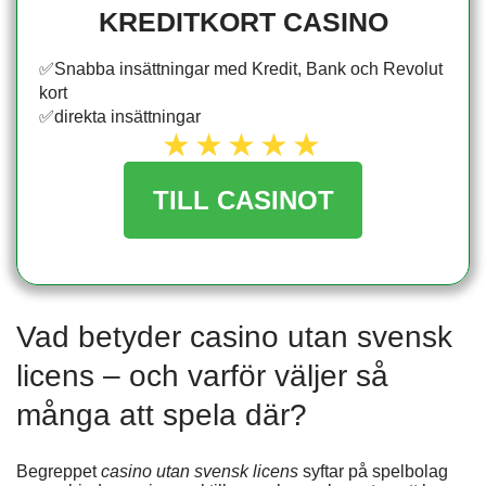
KREDITKORT CASINO
✅Snabba insättningar med Kredit, Bank och Revolut
kort
✅direkta insättningar
TILL CASINOT
Vad betyder casino utan svensk
licens – och varför väljer så
många att spela där?
Begreppet
casino utan svensk licens
syftar på spelbolag