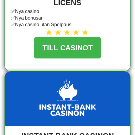
LICENS
✅Nya casino
✅Nya bonusar
✅Nya casino utan Spelpaus
TILL CASINOT