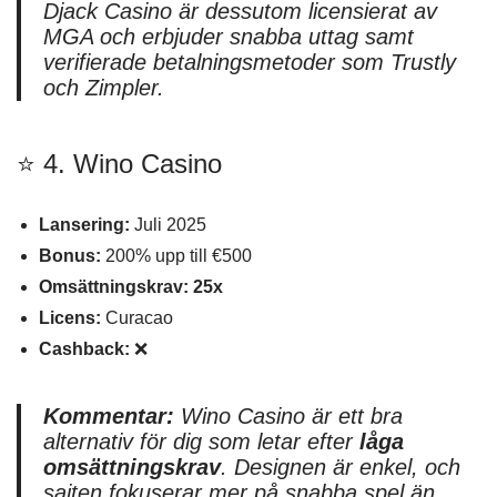
Djack Casino är dessutom licensierat av
MGA och erbjuder snabba uttag samt
verifierade betalningsmetoder som Trustly
och Zimpler.
⭐ 4. Wino Casino
Lansering:
Juli 2025
Bonus:
200% upp till €500
Omsättningskrav:
25x
Licens:
Curacao
Cashback:
❌
Kommentar:
Wino Casino är ett bra
alternativ för dig som letar efter
låga
omsättningskrav
. Designen är enkel, och
sajten fokuserar mer på snabba spel än