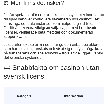
⚖️ Men finns det risker?
Ja. Att spela utanför det svenska licenssystemet innebär att
du själv behöver kontrollera säkerheten hos casinot. Det
finns inga centrala instanser som hjälper dig vid tvist.
Därför är det extra viktigt att välja sajter med beprövade
licenser, verifierade betalmetoder och dokumenterad
supportkvalitet.
Just därför fokuserar vi i den här guiden enbart på aktörer
som har testats, granskats och visat sig uppfylla höga krav
på transparens och spelarskydd – trots att de ligger utanför
det svenska systemet.
🎰 Snabbfakta om casinon utan
svensk licens
Kategori
Information