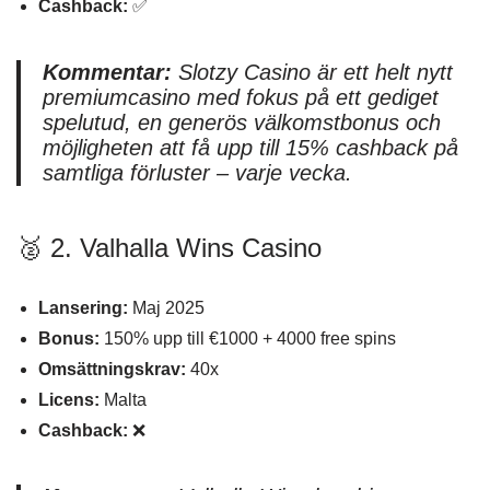
Cashback:
✅
Kommentar:
Slotzy Casino är ett helt nytt
premiumcasino med fokus på ett gediget
spelutud, en generös välkomstbonus och
möjligheten att få upp till 15% cashback på
samtliga förluster – varje vecka.
🥈 2. Valhalla Wins Casino
Lansering:
Maj 2025
Bonus:
150% upp till €1000 + 4000 free spins
Omsättningskrav:
40x
Licens:
Malta
Cashback:
❌