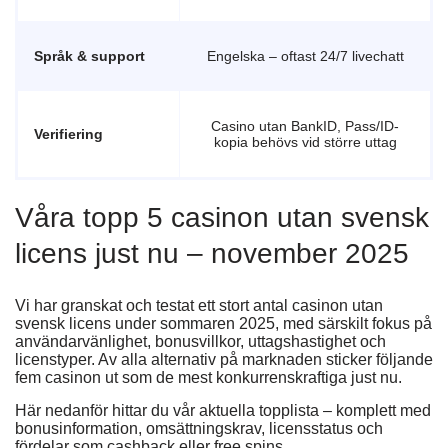
Språk & support
Engelska – oftast 24/7 livechatt
Casino utan BankID, Pass/ID-
Verifiering
kopia behövs vid större uttag
Våra topp 5 casinon utan svensk
licens just nu – november 2025
Vi har granskat och testat ett stort antal casinon utan
svensk licens under sommaren 2025, med särskilt fokus på
användarvänlighet, bonusvillkor, uttagshastighet och
licenstyper. Av alla alternativ på marknaden sticker följande
fem casinon ut som de mest konkurrenskraftiga just nu.
Här nedanför hittar du vår aktuella topplista – komplett med
bonusinformation, omsättningskrav, licensstatus och
fördelar som cashback eller free spins.