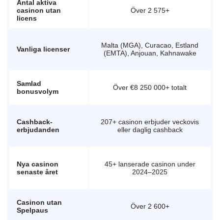
Antal aktiva
casinon utan
Över 2 575+
licens
Malta (MGA), Curacao, Estland
Vanliga licenser
(EMTA), Anjouan, Kahnawake
Samlad
Över €8 250 000+ totalt
bonusvolym
Cashback-
207+ casinon erbjuder veckovis
erbjudanden
eller daglig cashback
Nya casinon
45+ lanserade casinon under
senaste året
2024–2025
Casinon utan
Över 2 600+
Spelpaus