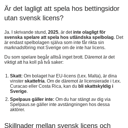
Är det lagligt att spela hos bettingsidor
utan svensk licens?
Ja. I skrivande stund,
2025
, är det
inte olagligt för
svenska spelare att spela hos utländska spelbolag
. Det
är endast spelbolagen själva som inte får rikta sin
marknadsföring mot Sverige om de inte har licens.
Du som spelare begår alltså inget brott. Däremot är det
viktigt att ha koll på två saker:
Skatt:
Om bolaget har EU-licens (t.ex. Malta), är dina
vinster
skattefria
. Om de däremot är licensierade i t.ex.
Curacao eller Costa Rica, kan du
bli skattskyldig i
Sverige
.
Spelpaus gäller inte:
Om du har stängt av dig via
Spelpaus.se gäller inte avstängningen hos dessa
aktörer.
Skillnader mellan svensk licens och