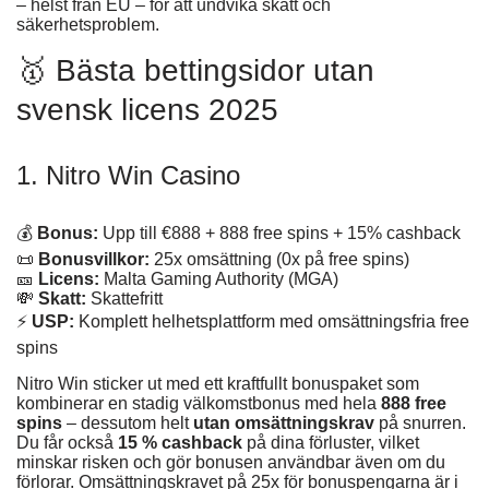
– helst från EU – för att undvika skatt och
säkerhetsproblem.
🥇 Bästa bettingsidor utan
svensk licens 2025
1. Nitro Win Casino
💰
Bonus:
Upp till €888 + 888 free spins + 15% cashback
📜
Bonusvillkor:
25x omsättning (0x på free spins)
🎫
Licens:
Malta Gaming Authority (MGA)
💸
Skatt:
Skattefritt
⚡
USP:
Komplett helhetsplattform med omsättningsfria free
spins
Nitro Win sticker ut med ett kraftfullt bonuspaket som
kombinerar en stadig välkomstbonus med hela
888 free
spins
– dessutom helt
utan omsättningskrav
på snurren.
Du får också
15 % cashback
på dina förluster, vilket
minskar risken och gör bonusen användbar även om du
förlorar. Omsättningskravet på 25x för bonuspengarna är i