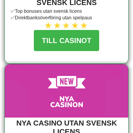
SVENSK LICENS
✅Top bonuses utan svensk licens
✅Direktbanksöverföring utan spelpaus
TILL CASINOT
NYA CASINO UTAN SVENSK
LICENS