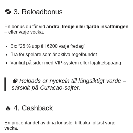
🔁 3. Reloadbonus
En bonus du får vid
andra, tredje eller fjärde insättningen
– eller varje vecka.
Ex: “25 % upp till €200 varje fredag”
Bra för spelare som är aktiva regelbundet
Vanligt på sidor med VIP-system eller lojalitetspoäng
🧠
Reloads är nyckeln till långsiktigt värde –
särskilt på Curacao-sajter.
🔥 4. Cashback
En procentandel av dina förluster tillbaka, oftast varje
vecka.