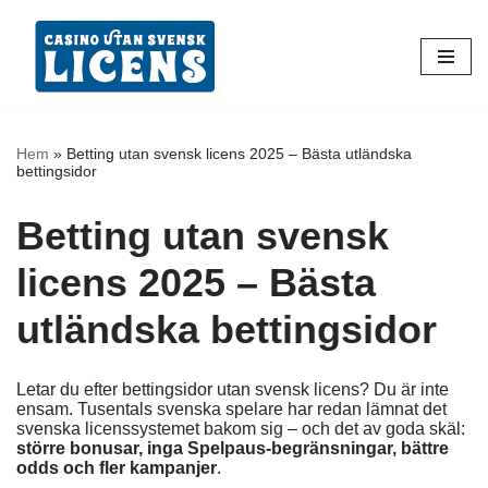
Skip
to
content
Hem
»
Betting utan svensk licens 2025 – Bästa utländska
bettingsidor
Betting utan svensk
licens 2025 – Bästa
utländska bettingsidor
Letar du efter bettingsidor utan svensk licens? Du är inte
ensam. Tusentals svenska spelare har redan lämnat det
svenska licenssystemet bakom sig – och det av goda skäl:
större bonusar, inga Spelpaus-begränsningar, bättre
odds och fler kampanjer
.