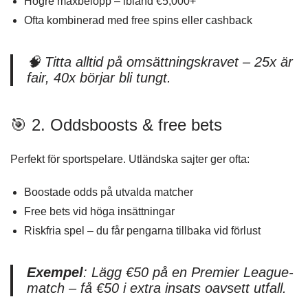
Högre maxbelopp – ibland €5,000+
Ofta kombinerad med free spins eller cashback
🧠
Titta alltid på omsättningskravet – 25x är
fair, 40x börjar bli tungt.
🎯 2. Oddsboosts & free bets
Perfekt för sportspelare. Utländska sajter ger ofta:
Boostade odds på utvalda matcher
Free bets vid höga insättningar
Riskfria spel – du får pengarna tillbaka vid förlust
Exempel
: Lägg €50 på en Premier League-
match – få €50 i extra insats oavsett utfall.