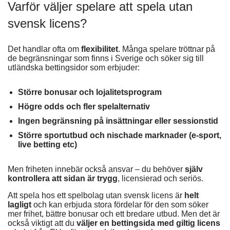
Varför väljer spelare att spela utan
svensk licens?
Det handlar ofta om
flexibilitet
. Många spelare tröttnar på
de begränsningar som finns i Sverige och söker sig till
utländska bettingsidor som erbjuder:
Större bonusar och lojalitetsprogram
Högre odds och fler spelalternativ
Ingen begränsning på insättningar eller sessionstid
Större sportutbud och nischade marknader (e-sport,
live betting etc)
Men friheten innebär också ansvar – du behöver
själv
kontrollera att sidan är trygg
, licensierad och seriös.
Att spela hos ett spelbolag utan svensk licens är
helt
lagligt
och kan erbjuda stora fördelar för den som söker
mer frihet, bättre bonusar och ett bredare utbud. Men det är
också viktigt att du
väljer en bettingsida med giltig licens